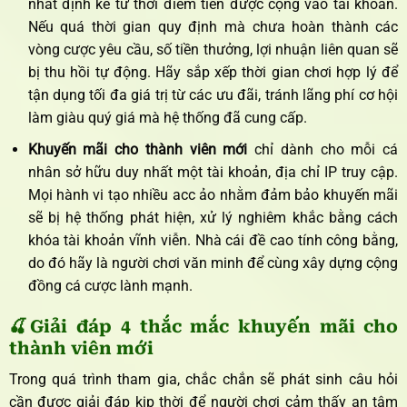
nhất định kể từ thời điểm tiền được cộng vào tài khoản.
Nếu quá thời gian quy định mà chưa hoàn thành các
vòng cược yêu cầu, số tiền thưởng, lợi nhuận liên quan sẽ
bị thu hồi tự động. Hãy sắp xếp thời gian chơi hợp lý để
tận dụng tối đa giá trị từ các ưu đãi, tránh lãng phí cơ hội
làm giàu quý giá mà hệ thống đã cung cấp.
Khuyến mãi cho thành viên mới
chỉ dành cho mỗi cá
nhân sở hữu duy nhất một tài khoản, địa chỉ IP truy cập.
Mọi hành vi tạo nhiều acc ảo nhằm đảm bảo khuyến mãi
sẽ bị hệ thống phát hiện, xử lý nghiêm khắc bằng cách
khóa tài khoản vĩnh viễn. Nhà cái đề cao tính công bằng,
do đó hãy là người chơi văn minh để cùng xây dựng cộng
đồng cá cược lành mạnh.
🍒Giải đáp 4 thắc mắc khuyến mãi cho
thành viên mới
Trong quá trình tham gia, chắc chắn sẽ phát sinh câu hỏi
cần được giải đáp kịp thời để người chơi cảm thấy an tâm