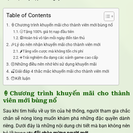
Table of Contents
🍦Chương trình khuyến mãi cho thành viên mới bùng nổ
🌝Tặng 100% giá trị nạp đầu tiên
🎡Hoàn trả vô tận mỗi ngày đến tân thủ
🎉Lý do nên nhận khuyến mãi cho thành viên mới
🌶️Tăng vốn cược mà không tốn chi phí
➕Trải nghiệm đa dạng các sảnh game cao cấp
😣Những điều nên nhớ khi sử dụng khuyến mãi
🍒Giải đáp 4 thắc mắc khuyến mãi cho thành viên mới
😯Kết luận
🍦Chương trình khuyến mãi cho thành
viên mới bùng nổ
Sau khi tìm hiểu về uy tín của hệ thống, người tham gia chắc
chắn sẽ nóng lòng muốn khám phá những đặc quyền dành
riêng. Dưới đây là những nội dung chi tiết mà bạn không nên