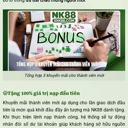
bỏ lỡ trong
ưu đãi chào mừng người mới
.
Tổng hợp 3 khuyến mãi cho thành viên mới
🌝Tặng 100% giá trị nạp đầu tiên
Khuyến mãi thành viên mới áp dụng cho lần giao dịch đầu
tiên là món quà khởi đầu đầy ấn tượng mà NK88 dành tặng.
Khi thực hiện lệnh nạp thành công, hệ thống sẽ tự động
nhân đôi số dư tài khoản giúp khách hàng sở hữu nguồn