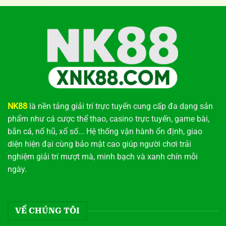
NK88
là nền tảng giải trí trực tuyến cung cấp đa dạng sản
phẩm như cá cược thể thao, casino trực tuyến, game bài,
bắn cá, nổ hũ, xổ số... Hệ thống vận hành ổn định, giao
diện hiện đại cùng bảo mật cao giúp người chơi trải
nghiệm giải trí mượt mà, minh bạch và xanh chín mỗi
ngày.
VỀ CHÚNG TÔI