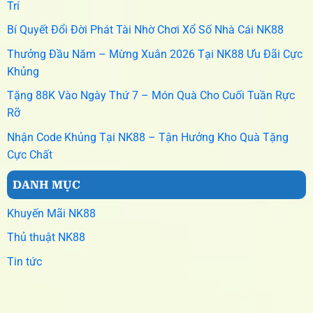
Trí
Bí Quyết Đổi Đời Phát Tài Nhờ Chơi Xổ Số Nhà Cái NK88
Thưởng Đầu Năm – Mừng Xuân 2026 Tại NK88 Ưu Đãi Cực
Khủng
Tặng 88K Vào Ngày Thứ 7 – Món Quà Cho Cuối Tuần Rực
Rỡ
Nhận Code Khủng Tại NK88 – Tận Hưởng Kho Quà Tặng
Cực Chất
DANH MỤC
Khuyến Mãi NK88
Thủ thuật NK88
Tin tức