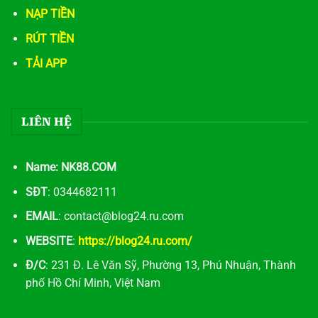
NẠP TIỀN
RÚT TIỀN
TẢI APP
LIÊN HỆ
Name: NK88.COM
SĐT
: 0344682111
EMAIL
:
contact@blog24.ru.com
WEBSITE
:
https://blog24.ru.com/
Đ/C
: 231 Đ. Lê Văn Sỹ, Phường 13, Phú Nhuận, Thành
phố Hồ Chí Minh, Việt Nam