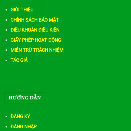
GIỚI THIỆU
CHÍNH SÁCH BẢO MẬT
ĐIỀU KHOẢN ĐIỀU KIỆN
GIẤY PHÉP HOẠT ĐỘNG
MIỄN TRỪ TRÁCH NHIỆM
TÁC GIẢ
HƯỚNG DẪN
ĐĂNG KÝ
ĐĂNG NHẬP