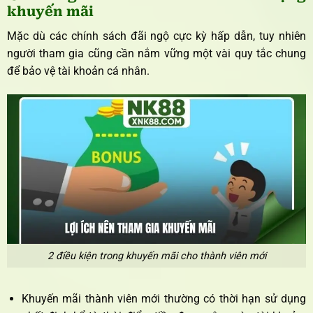
khuyến mãi
Mặc dù các chính sách đãi ngộ cực kỳ hấp dẫn, tuy nhiên
người tham gia cũng cần nắm vững một vài quy tắc chung
để bảo vệ tài khoản cá nhân.
2 điều kiện trong khuyến mãi cho thành viên mới
Khuyến mãi thành viên mới thường có thời hạn sử dụng