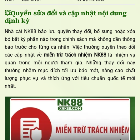
💥Quyền sửa đổi và cập nhật nội dung
định kỳ
Nhà cái NK88 bảo lưu quyền thay đổi, bổ sung hoặc xóa
bỏ bất kỳ phần nào trong chính sách mà không cần thông
báo trước cho từng cá nhân. Việc thường xuyên theo dõi
các cập nhật về
miễn trừ trách nhiệm NK88
là nhiệm vụ
quan trọng mỗi người tham gia. Những thay đổi này
thường nhằm mục đích tối ưu bảo mật, nâng cao chất
lượng phục vụ và thích ứng với tiêu chuẩn quốc tế mới
nhất.