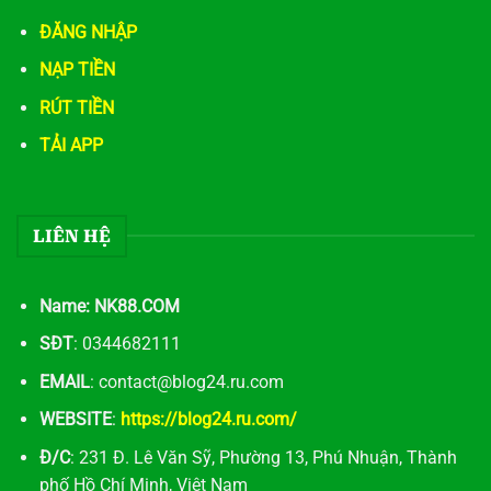
ĐĂNG NHẬP
NẠP TIỀN
RÚT TIỀN
TẢI APP
LIÊN HỆ
Name: NK88.COM
SĐT
: 0344682111
EMAIL
:
contact@blog24.ru.com
WEBSITE
:
https://blog24.ru.com/
Đ/C
: 231 Đ. Lê Văn Sỹ, Phường 13, Phú Nhuận, Thành
phố Hồ Chí Minh, Việt Nam