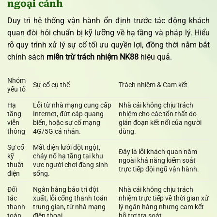
ngoại cảnh
Duy trì hệ thống vận hành ổn định trước tác động khách
quan đòi hỏi chuẩn bị kỹ lưỡng về hạ tầng và pháp lý. Hiểu
rõ quy trình xử lý sự cố tối ưu quyền lợi, đồng thời nắm bắt
chính sách
miễn trừ trách nhiệm NK88
hiệu quả.
Nhóm
Sự cố cụ thể
Trách nhiệm & Cam kết
yếu tố
Hạ
Lỗi từ nhà mạng cung cấp
Nhà cái không chịu trách
tầng
Internet, đứt cáp quang
nhiệm cho các tổn thất do
viễn
biển, hoặc sự cố mạng
gián đoạn kết nối của người
thông
4G/5G cá nhân.
dùng.
Sự cố
Mất điện lưới đột ngột,
Đây là lỗi khách quan nằm
kỹ
cháy nổ hạ tầng tại khu
ngoài khả năng kiểm soát
thuật
vực người chơi đang sinh
trực tiếp đội ngũ vận hành.
điện
sống.
Đối
Ngân hàng bảo trì đột
Nhà cái không chịu trách
tác
xuất, lỗi cổng thanh toán
nhiệm trực tiếp về thời gian xử
thanh
trung gian, từ nhà mạng
lý ngân hàng nhưng cam kết
toán
điện thoại.
hỗ trợ tra soát.