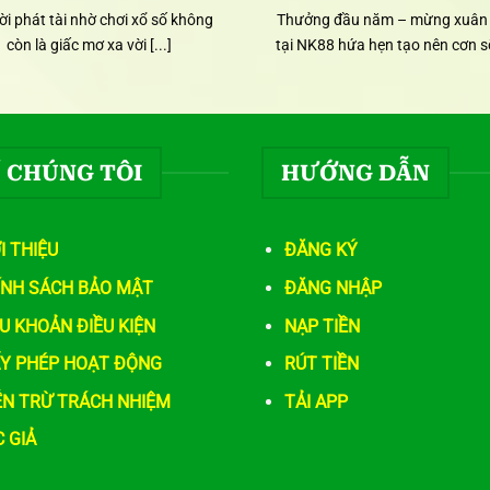
ời phát tài nhờ chơi xổ số không
Thưởng đầu năm – mừng xuân
còn là giấc mơ xa vời [...]
tại NK88 hứa hẹn tạo nên cơn sốt
 CHÚNG TÔI
HƯỚNG DẪN
I THIỆU
ĐĂNG KÝ
ÍNH SÁCH BẢO MẬT
ĐĂNG NHẬP
U KHOẢN ĐIỀU KIỆN
NẠP TIỀN
ẤY PHÉP HOẠT ĐỘNG
RÚT TIỀN
ỄN TRỪ TRÁCH NHIỆM
TẢI APP
 GIẢ