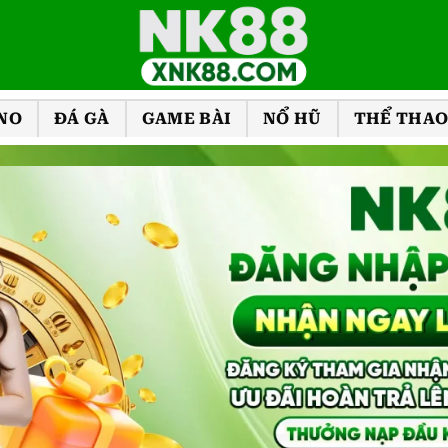
NO
ĐÁ GÀ
GAME BÀI
NỔ HŨ
THỂ THA