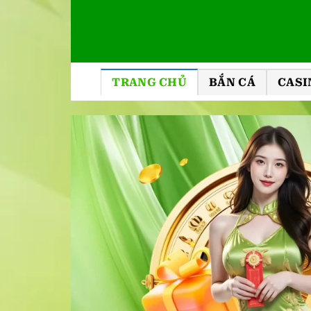
TRANG CHỦ
BẮN CÁ
CASI