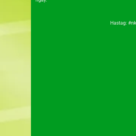
Hastag: #n