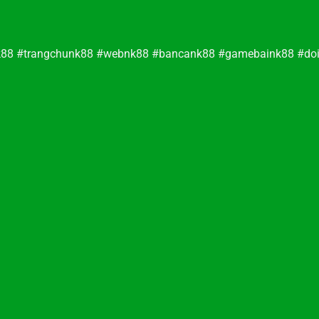
k88 #trangchunk88 #webnk88 #bancank88 #gamebaink88 #do