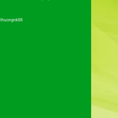
ithuongnk88